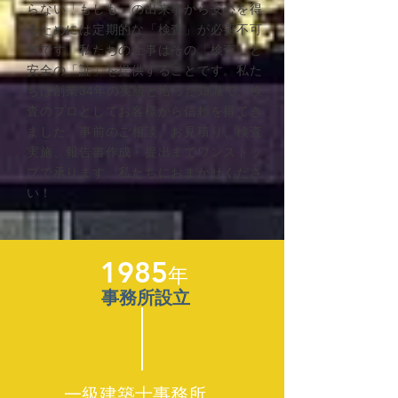
らない「もしも」の出来事から安心を得
るためには定期的な「検査」が必要不可
欠です。私たちの仕事はその「検査」と
安全の「証」を提供することです。私た
ちは創業34年の実績と培った知識で、検
査のプロとしてお客様から信頼を得てき
ました。事前のご相談、お見積り、検査
実施、報告書作成・提出までワンストッ
プで承ります。私たちにおまかせくださ
い！
1985
年
事務所設立
一級建築士事務所